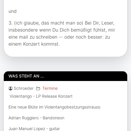
und
3. (ich glaube, das macht man so) Bei Dir, Leser,
insbesondere wenn Du Dich bemüßigt fühlst, mir
eine mail zu schreiben -- oder noch besser: zu
einem Konzert kommst.
WAS
STEHT AN ...
Details
Geschrieben von: %s
Kategorie: %s
Schroeder
Termine
Violentango - LP Release Konzert
Eine neue Blüte im Violentangobestzungsstrauss:
Adrian Ruggiero - Bandoneon
Juan Manuel Lopez - guitar