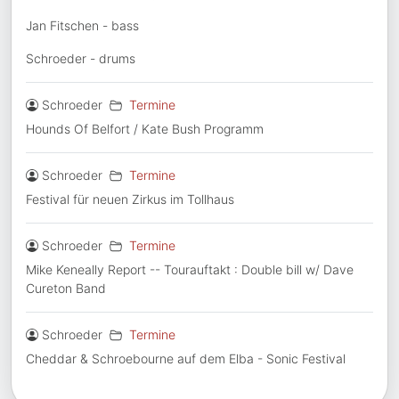
Jan Fitschen - bass
Schroeder - drums
Details
Geschrieben von: %s
Kategorie: %s
Schroeder
Termine
Hounds Of Belfort / Kate Bush Programm
Details
Geschrieben von: %s
Kategorie: %s
Schroeder
Termine
Festival für neuen Zirkus im Tollhaus
Details
Geschrieben von: %s
Kategorie: %s
Schroeder
Termine
Mike Keneally Report -- Tourauftakt : Double bill w/ Dave
Cureton Band
Details
Geschrieben von: %s
Kategorie: %s
Schroeder
Termine
Cheddar & Schroebourne auf dem Elba - Sonic Festival